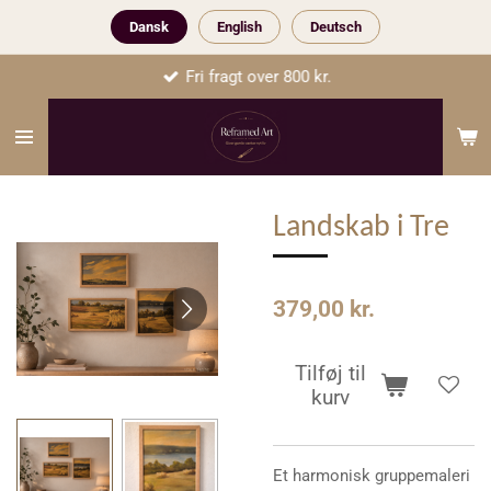
Spring
Dansk
English
Deutsch
til
Fri fragt over 800 kr.
hovedindhold
Landskab i Tre
379,00 kr.
Tilføj til
kurv
Et harmonisk gruppemaleri