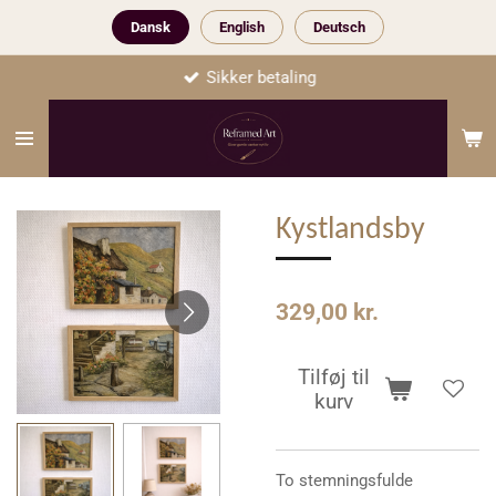
Spring
Dansk
English
Deutsch
til
Sikker betaling
hovedindhold
Kystlandsby
329,00 kr.
Tilføj til
kurv
To stemningsfulde