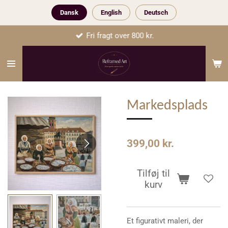
Spring
Dansk
English
Deutsch
til
Fri fragt over 800 kr.
hovedindhold
Markedsplads
399,00 kr.
Tilføj til
kurv
Et figurativt maleri, der