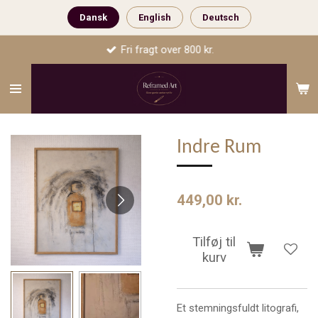
Spring
Dansk
English
Deutsch
til
Fri fragt over 800 kr.
hovedindhold
Indre Rum
449,00 kr.
Tilføj til
kurv
Et stemningsfuldt litografi,